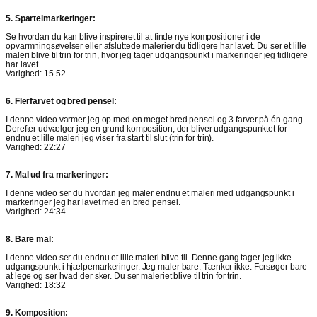
5. Spartelmarkeringer:
Se hvordan du kan blive inspireret til at finde nye kompositioner i de
opvarmningsøvelser eller afsluttede malerier du tidligere har lavet. Du ser et lille
maleri blive til trin for trin, hvor jeg tager udgangspunkt i markeringer jeg tidligere
har lavet.
Varighed: 15.52
6. Flerfarvet og bred pensel:
I denne video varmer jeg op med en meget bred pensel og 3 farver på én gang.
Derefter udvælger jeg en grund komposition, der bliver udgangspunktet for
endnu et lille maleri jeg viser fra start til slut (trin for trin).
Varighed: 22:27
7. Mal ud fra markeringer:
I denne video ser du hvordan jeg maler endnu et maleri med udgangspunkt i
markeringer jeg har lavet med en bred pensel.
Varighed: 24:34
8. Bare mal:
I denne video ser du endnu et lille maleri blive til. Denne gang tager jeg ikke
udgangspunkt i hjælpemarkeringer. Jeg maler bare. Tænker ikke. Forsøger bare
at lege og ser hvad der sker. Du ser maleriet blive til trin for trin.
Varighed: 18:32
9. Komposition: