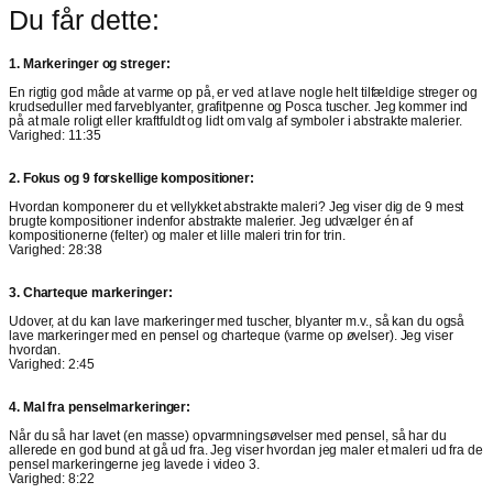
Du får dette:
1. Markeringer og streger:
En rigtig god måde at varme op på, er ved at lave nogle helt tilfældige streger og
krudseduller med farveblyanter, grafitpenne og Posca tuscher. Jeg kommer ind
på at male roligt eller kraftfuldt og lidt om valg af symboler i abstrakte malerier.
Varighed: 11:35
2. Fokus og 9 forskellige kompositioner:
Hvordan komponerer du et vellykket abstrakte maleri? Jeg viser dig de 9 mest
brugte kompositioner indenfor abstrakte malerier. Jeg udvælger én af
kompositionerne (felter) og maler et lille maleri trin for trin.
Varighed: 28:38
3. Charteque markeringer:
Udover, at du kan lave markeringer med tuscher, blyanter m.v., så kan du også
lave markeringer med en pensel og charteque (varme op øvelser). Jeg viser
hvordan.
Varighed: 2:45
4. Mal fra penselmarkeringer:
Når du så har lavet (en masse) opvarmningsøvelser med pensel, så har du
allerede en god bund at gå ud fra. Jeg viser hvordan jeg maler et maleri ud fra de
pensel markeringerne jeg lavede i video 3.
Varighed: 8:22