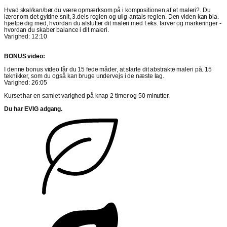
Hvad skal/kan/bør du være opmærksom på i kompositionen af et maleri?. Du
lærer om det gyldne snit, 3.dels reglen og ulig-antals-reglen. Den viden kan bla.
hjælpe dig med, hvordan du afslutter dit maleri med f.eks. farver og markeringer -
hvordan du skaber balance i dit maleri.
Varighed: 12:10
BONUS video:
I denne bonus video får du 15 fede måder, at starte dit abstrakte maleri på. 15
teknikker, som du også kan bruge undervejs i de næste lag.
Varighed: 26:05
Kurset har en samlet varighed på knap 2 timer og 50 minutter.
Du har EVIG adgang.