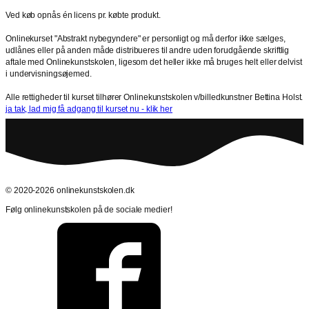
Ved køb opnås én licens pr. købte produkt.
Onlinekurset "Abstrakt nybegyndere" er personligt og må derfor ikke sælges,
udlånes eller på anden måde distribueres til andre uden forudgående skriftlig
aftale med Onlinekunstskolen, ligesom det heller ikke må bruges helt eller delvist
i undervisningsøjemed.
Alle rettigheder til kurset tilhører Onlinekunstskolen v/billedkunstner Bettina Holst.
ja tak, lad mig få adgang til kurset nu - klik her
© 2020-2026 onlinekunstskolen.dk
Følg onlinekunstskolen på de sociale medier!