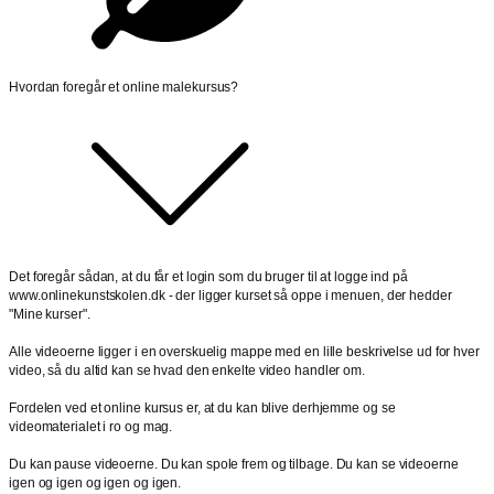
Hvordan foregår et online malekursus?
Det foregår sådan, at du får et login som du bruger til at logge ind på
www.onlinekunstskolen.dk - der ligger kurset så oppe i menuen, der hedder
"Mine kurser".
Alle videoerne ligger i en overskuelig mappe med en lille beskrivelse ud for hver
video, så du altid kan se hvad den enkelte video handler om.
Fordelen ved et online kursus er, at du kan blive derhjemme og se
videomaterialet i ro og mag.
Du kan pause videoerne. Du kan spole frem og tilbage. Du kan se videoerne
igen og igen og igen og igen.