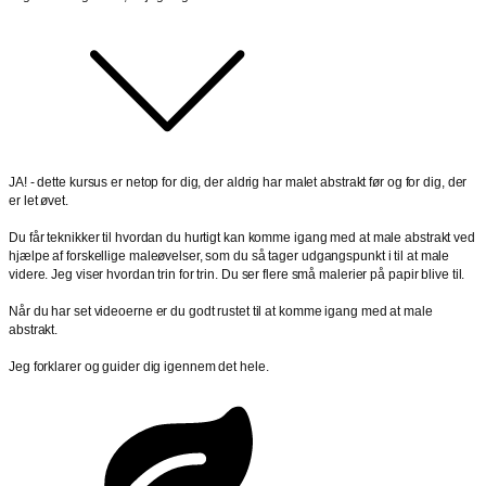
JA! - dette kursus er netop for dig, der aldrig har malet abstrakt før og for dig, der
er let øvet.
Du får teknikker til hvordan du hurtigt kan komme igang med at male abstrakt ved
hjælpe af forskellige maleøvelser, som du så tager udgangspunkt i til at male
videre. Jeg viser hvordan trin for trin. Du ser flere små malerier på papir blive til.
Når du har set videoerne er du godt rustet til at komme igang med at male
abstrakt.
Jeg forklarer og guider dig igennem det hele.