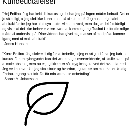
Kundeudtalelser
"Hej Bettina. Jeg har købt dit kursus og det har jeg på ingen måder fortrudt. Det er
jo så billigt, at jeg slet ikke kunne modstå at købe det!. Jeg har aldrig malet
abstrakt før, for jeg har altid syntes det virkede svært, men du gør det forståeligt
og viser, at det ikke behøver være svært at komme igang. Tusind tak for din rolige
måde at undervise på. Dine videoer har givet mig masser af mod på at komme
igang med at male abstrakt".
- Jonna Hansen
"Kære Bettina. Jeg skriver til dig for, at fortælle, at jeg er så glad for at jeg købte dit
kursus. For en nybegynder kan det være meget overvældende, at skulle starte på
at male abstrakt, men nu er jeg ikke nær så utryg længere ved det hvide lærred.
Jeg ved nu hvordan jeg skal starte og hvordan jeg kan se om maleriet er færdigt.
Endnu engang stor tak. Du får min varmeste anbefaling".
- Sanne M. Johansson