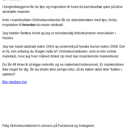
I blogindlæggene får du tips og inspiration til
hvad
du kan/skal/bør gøre på dine
abstrakte malerier.
Inde i maleklubben Onlinekunstskolen får du videoteknikker med tips, tricks,
inspiration til
hvordan
du maler abstrakt.
Jeg hedder Bettina Holst og jeg er selvstændig billedkunstner med atelier i
Haslev.
Jeg har malet abstrakt siden 2004 og undervist på fysiske kurser siden 2008. Det
er AL min erfaring du drager nytte af i Onlinekunstskolen, som er min online
maleklub, hvor jeg hver måned disker op med nye inspirerende malevideoer.
Du får 48 timer til at kigge indenfor og se materialet (videoerne). Er maleklubben
ikke noget for dig, får du straks dine penge retur, så du køber altså ikke "katten i
sækken".
Bliv medlem her
Følg Onlinekunstskolen's univers på Facebook og Instagram: