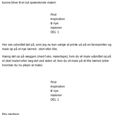
kunne blive til et nyt spændende maleri:
Find
inspiration
til nye
malerier
DEL 1
Her ses udsnittet tæt på, som jeg nu kan vælge at printe ud på en farveprinter og
male op på et nye lærred - stort eller lille.
Hæng det op på væggen (med f.eks. malertape), hvis du vil male udsnittet op på
et stort maleri eller læg det ved siden af, hvis du vil male på et lille lærred (eller
hvordan du nu plejer at male).
Find
inspiration
til nye
malerier
DEL 1
Bliv medlem: