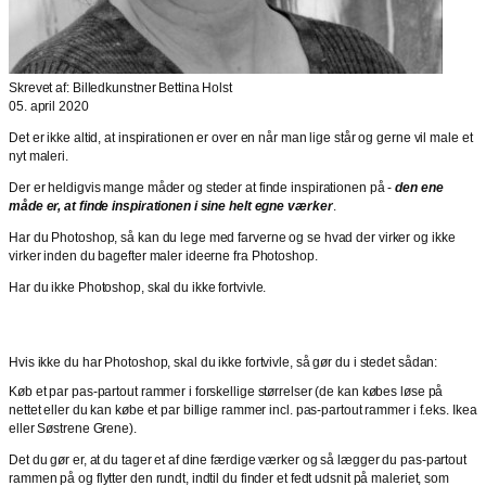
Skrevet af: Billedkunstner Bettina Holst
05. april 2020
Det er ikke altid, at inspirationen er over en når man lige står og gerne vil male et
nyt maleri.
Der er heldigvis mange måder og steder at finde inspirationen på -
den ene
måde er, at finde inspirationen i sine helt egne værker
.
Har du Photoshop, så kan du lege med farverne og se hvad der virker og ikke
virker inden du bagefter maler ideerne fra Photoshop.
Har du ikke Photoshop, skal du ikke fortvivle.
Hvis ikke du har Photoshop, skal du ikke fortvivle, så gør du i stedet sådan:
Køb et par pas-partout rammer i forskellige størrelser (de kan købes løse på
nettet eller du kan købe et par billige rammer incl. pas-partout rammer i f.eks. Ikea
eller Søstrene Grene).
Det du gør er, at du tager et af dine færdige værker og så lægger du pas-partout
rammen på og flytter den rundt, indtil du finder et fedt udsnit på maleriet, som